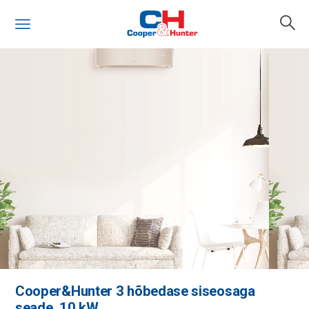
Cooper&Hunter 3 hõbedase siseosaga
seade, 10 kW