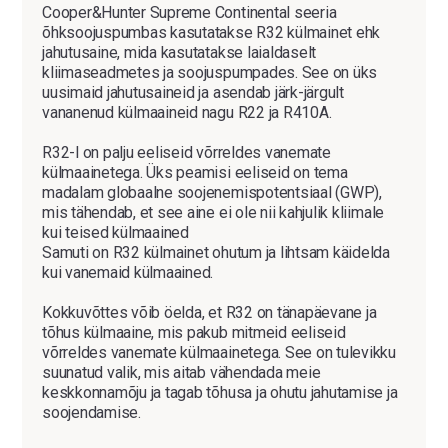
Cooper&Hunter Supreme Continental seeria
õhksoojuspumbas kasutatakse R32 külmainet ehk
jahutusaine, mida kasutatakse laialdaselt
kliimaseadmetes ja soojuspumpades. See on üks
uusimaid jahutusaineid ja asendab järk-järgult
vananenud külmaaineid nagu R22 ja R410A.
R32-l on palju eeliseid võrreldes vanemate
külmaainetega. Üks peamisi eeliseid on tema
madalam globaalne soojenemispotentsiaal (GWP),
mis tähendab, et see aine ei ole nii kahjulik kliimale
kui teised külmaained
Samuti on R32 külmainet ohutum ja lihtsam käidelda
kui vanemaid külmaained.
Kokkuvõttes võib öelda, et R32 on tänapäevane ja
tõhus külmaaine, mis pakub mitmeid eeliseid
võrreldes vanemate külmaainetega. See on tulevikku
suunatud valik, mis aitab vähendada meie
keskkonnamõju ja tagab tõhusa ja ohutu jahutamise ja
soojendamise.