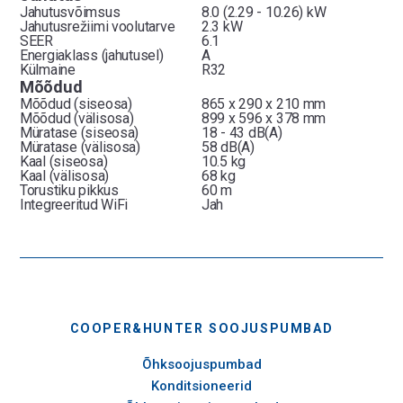
Jahutusvõimsus
8.0 (2.29 - 10.26) kW
Jahutusrežiimi voolutarve
2.3 kW
SEER
6.1
Energiaklass (jahutusel)
A
Külmaine
R32
Mõõdud
Mõõdud (siseosa)
865 x 290 x 210 mm
Mõõdud (välisosa)
899 x 596 x 378 mm
Müratase (siseosa)
18 - 43 dB(A)
Müratase (välisosa)
58 dB(A)
Kaal (siseosa)
10.5 kg
Kaal (välisosa)
68 kg
Torustiku pikkus
60 m
Integreeritud WiFi
Jah
COOPER&HUNTER SOOJUSPUMBAD
Õhksoojuspumbad
Konditsioneerid