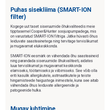
Puhas sisekliima (SMART-ION
filter)
Kogege uut taset siseruumide õhukvaliteedis meie
tipptasemel Cooper&Hunter soojuspumpadega, mis
on varustatud SMART-ION filtriga. Jätke hüvasti õhus
leiduvate saasteainetega ning tervitage tervislikumat
ja mugavamat elukeskkonda.
SMART-ION eesmärk on vähendada õhu saasteaineid
ning parandada siseruumide õhukvaliteeti, aidates
luua tervislikumat ja mugavamat keskkonda
elamiseks, töötamiseks ja viibimiseks. See võib olla
eriti kasulik allergikutele, astmaatikutele ja teiste
hingamisteede haigustega inimestele, kuna see aitab
vähendada õhus leiduvate allergeenide ja
patogeenide hulka.
Mugav juhtimine