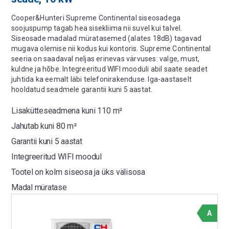
Cooper&Hunteri Supreme Continental siseosadega
soojuspump tagab hea sisekliima nii suvel kui talvel.
Siseosade madalad müratasemed (alates 18dB) tagavad
mugava olemise nii kodus kui kontoris. Supreme Continental
seeria on saadaval neljas erinevas värvuses: valge, must,
kuldne ja hõbe. Integreeritud WIFI mooduli abil saate seadet
juhtida ka eemalt läbi telefonirakenduse. Iga-aastaselt
hooldatud seadmele garantii kuni 5 aastat.
Lisakütteseadmena kuni 110 m²
Jahutab kuni 80 m²
Garantii kuni 5 aastat
Integreeritud WIFI moodul
Tootel on kolm siseosa ja üks välisosa
Madal müratase
A