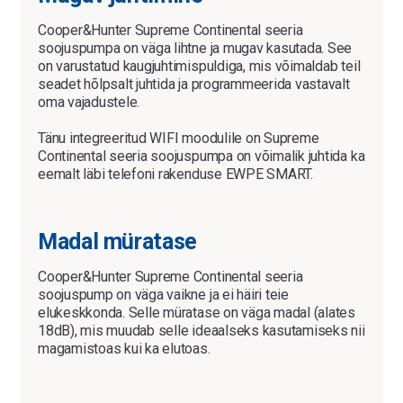
Cooper&Hunter Supreme Continental seeria
soojuspumpa on väga lihtne ja mugav kasutada. See
on varustatud kaugjuhtimispuldiga, mis võimaldab teil
seadet hõlpsalt juhtida ja programmeerida vastavalt
oma vajadustele.
Tänu integreeritud WIFI moodulile on Supreme
Continental seeria soojuspumpa on võimalik juhtida ka
eemalt läbi telefoni rakenduse EWPE SMART.
Madal müratase
Cooper&Hunter Supreme Continental seeria
soojuspump on väga vaikne ja ei häiri teie
elukeskkonda. Selle müratase on väga madal (alates
18dB), mis muudab selle ideaalseks kasutamiseks nii
magamistoas kui ka elutoas.