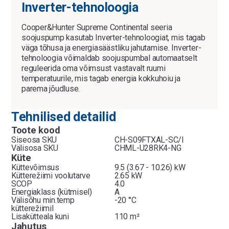
Inverter-tehnoloogia
Cooper&Hunter Supreme Continental seeria
soojuspump kasutab Inverter-tehnoloogiat, mis tagab
väga tõhusa ja energiasäästliku jahutamise. Inverter-
tehnoloogia võimaldab soojuspumbal automaatselt
reguleerida oma võimsust vastavalt ruumi
temperatuurile, mis tagab energia kokkuhoiu ja
parema jõudluse.
Tehnilised detailid
Toote kood
Siseosa SKU
CH-S09FTXAL-SC/I
Välisosa SKU
CHML-U28RK4-NG
Küte
Küttevõimsus
9.5 (3.67 - 10.26) kW
Kütterežiimi voolutarve
2.65 kW
SCOP
4.0
Energiaklass (kütmisel)
A
Välisõhu min.temp
-20 °C
kütterežiimil
Lisakütteala kuni
110 m²
Jahutus