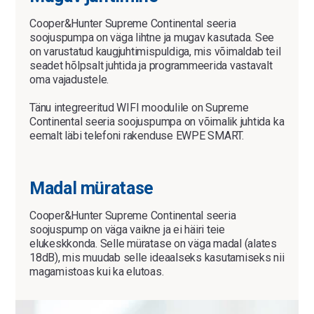
Cooper&Hunter Supreme Continental seeria
soojuspumpa on väga lihtne ja mugav kasutada. See
on varustatud kaugjuhtimispuldiga, mis võimaldab teil
seadet hõlpsalt juhtida ja programmeerida vastavalt
oma vajadustele.
Tänu integreeritud WIFI moodulile on Supreme
Continental seeria soojuspumpa on võimalik juhtida ka
eemalt läbi telefoni rakenduse EWPE SMART.
Madal müratase
Cooper&Hunter Supreme Continental seeria
soojuspump on väga vaikne ja ei häiri teie
elukeskkonda. Selle müratase on väga madal (alates
18dB), mis muudab selle ideaalseks kasutamiseks nii
magamistoas kui ka elutoas.