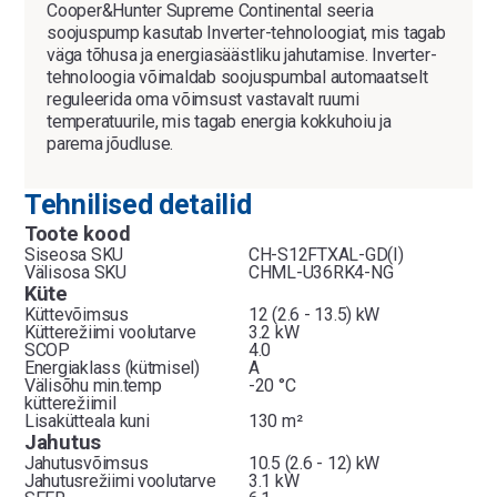
Cooper&Hunter Supreme Continental seeria
soojuspump kasutab Inverter-tehnoloogiat, mis tagab
väga tõhusa ja energiasäästliku jahutamise. Inverter-
tehnoloogia võimaldab soojuspumbal automaatselt
reguleerida oma võimsust vastavalt ruumi
temperatuurile, mis tagab energia kokkuhoiu ja
parema jõudluse.
Tehnilised detailid
Toote kood
Siseosa SKU
CH-S12FTXAL-GD(I)
Välisosa SKU
CHML-U36RK4-NG
Küte
Küttevõimsus
12 (2.6 - 13.5) kW
Kütterežiimi voolutarve
3.2 kW
SCOP
4.0
Energiaklass (kütmisel)
A
Välisõhu min.temp
-20 °C
kütterežiimil
Lisakütteala kuni
130 m²
Jahutus
Jahutusvõimsus
10.5 (2.6 - 12) kW
Jahutusrežiimi voolutarve
3.1 kW