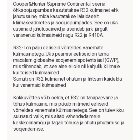
Cooper&Hunter Supreme Continental seeria
õhksoojuspumbas kasutatakse R32 külmainet ehk
jahutusaine, mida kasutatakse laialdaselt
kliimaseadmetes ja soojuspumpades. See on üks
uusimaid jahutusaineid ja asendab järk-järgult
vananenud külmaaineid nagu R22 ja R410A.
R32-l on palju eeliseid võrreldes vanemate
külmaainetega. Üks peamisi eeliseid on tema
madalam globaalne soojenemispotentsiaal (GWP),
mis tähendab, et see aine ei ole nii kahjulik kliimale
kui teised külmaained
Samuti on R32 külmainet ohutum ja lihtsam käidelda
kui vanemaid külmaained.
Kokkuvõttes võib öelda, et R32 on tänapäevane ja
tõhus külmaaine, mis pakub mitmeid eeliseid
võrreldes vanemate külmaainetega. See on tulevikku
suunatud valik, mis aitab vähendada meie
keskkonnamõju ja tagab tõhusa ja ohutu jahutamise ja
soojendamise.