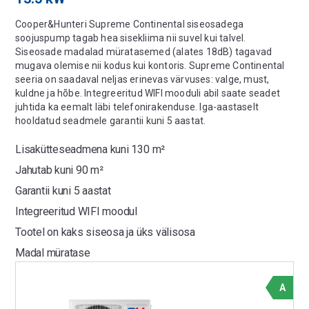
Cooper&Hunteri Supreme Continental siseosadega
soojuspump tagab hea sisekliima nii suvel kui talvel.
Siseosade madalad müratasemed (alates 18dB) tagavad
mugava olemise nii kodus kui kontoris. Supreme Continental
seeria on saadaval neljas erinevas värvuses: valge, must,
kuldne ja hõbe. Integreeritud WIFI mooduli abil saate seadet
juhtida ka eemalt läbi telefonirakenduse. Iga-aastaselt
hooldatud seadmele garantii kuni 5 aastat.
Lisakütteseadmena kuni 130 m²
Jahutab kuni 90 m²
Garantii kuni 5 aastat
Integreeritud WIFI moodul
Tootel on kaks siseosa ja üks välisosa
Madal müratase
A