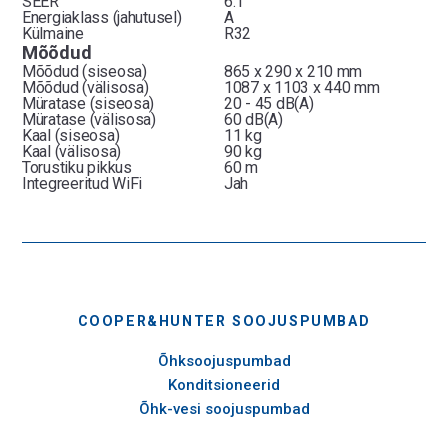
SEER
6.1
Energiaklass (jahutusel)
A
Külmaine
R32
Mõõdud
Mõõdud (siseosa)
865 x 290 x 210 mm
Mõõdud (välisosa)
1087 x 1103 x 440 mm
Müratase (siseosa)
20 - 45 dB(A)
Müratase (välisosa)
60 dB(A)
Kaal (siseosa)
11 kg
Kaal (välisosa)
90 kg
Torustiku pikkus
60 m
Integreeritud WiFi
Jah
COOPER&HUNTER SOOJUSPUMBAD
Õhksoojuspumbad
Konditsioneerid
Õhk-vesi soojuspumbad