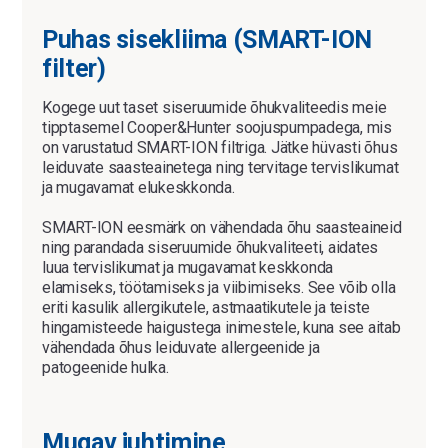
Puhas sisekliima (SMART-ION
filter)
Kogege uut taset siseruumide õhukvaliteedis meie
tipptasemel Cooper&Hunter soojuspumpadega, mis
on varustatud SMART-ION filtriga. Jätke hüvasti õhus
leiduvate saasteainetega ning tervitage tervislikumat
ja mugavamat elukeskkonda.
SMART-ION eesmärk on vähendada õhu saasteaineid
ning parandada siseruumide õhukvaliteeti, aidates
luua tervislikumat ja mugavamat keskkonda
elamiseks, töötamiseks ja viibimiseks. See võib olla
eriti kasulik allergikutele, astmaatikutele ja teiste
hingamisteede haigustega inimestele, kuna see aitab
vähendada õhus leiduvate allergeenide ja
patogeenide hulka.
Mugav juhtimine