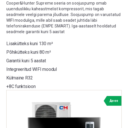
Cooper&Hunter Supreme seeria on soojuspump omab
uuenduslikku kaheastmelist kompressorit, mis tagab
seadmele veelgi parema jõudluse. Soojuspump on varustatud
WIFI mooduliga, mille abil saab seadet juhtida läbi
telefonirakenduse (EWPE SMART). Iga-aastaselt hooldatud
seadmele garantii kuni 5 aastat
Lisakütteks kuni 130 m²
Põhikütteks kuni 80 m²
Garantii kuni 5 aastat
Integreeritud WIFI moodul
Külmaine R32
+8C funktsioon
A+++