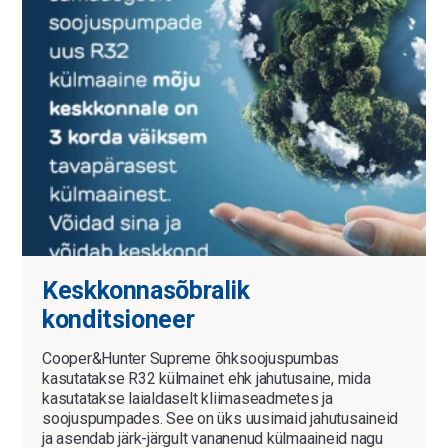
Keskkonnasõbralik
konditsioneer
Cooper&Hunter Supreme õhksoojuspumbas
kasutatakse R32 külmainet ehk jahutusaine, mida
kasutatakse laialdaselt kliimaseadmetes ja
soojuspumpades. See on üks uusimaid jahutusaineid
ja asendab järk-järgult vananenud külmaaineid nagu