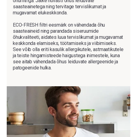
õhufiltriga. Jätke hüvasti õhus leiduvate
saasteainetega ning tervitage tervislikumat ja
mugavamat elukeskkonda.
ECO-FRESH filtri eesmärk on vähendada õhu
saasteaineid ning parandada siseruumide
õhukvaliteeti, aidates luua tervislikumat ja mugavamat
keskkonda elamiseks, töötamiseks ja viibimiseks.
See võib olla eriti kasulik allergikutele, astmaatikutele
ja teiste hingamisteede haigustega inimestele, kuna
see aitab vähendada õhus leiduvate allergeenide ja
patogeenide hulka.