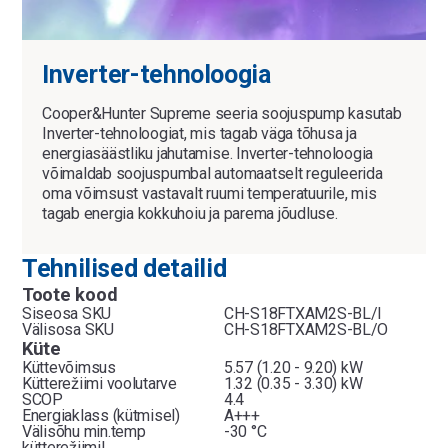
Inverter-tehnoloogia
Cooper&Hunter Supreme seeria soojuspump kasutab
Inverter-tehnoloogiat, mis tagab väga tõhusa ja
energiasäästliku jahutamise. Inverter-tehnoloogia
võimaldab soojuspumbal automaatselt reguleerida
oma võimsust vastavalt ruumi temperatuurile, mis
tagab energia kokkuhoiu ja parema jõudluse.
Tehnilised detailid
Toote kood
Siseosa SKU
CH-S18FTXAM2S-BL/I
Välisosa SKU
CH-S18FTXAM2S-BL/O
Küte
Küttevõimsus
5.57 (1.20 - 9.20) kW
Kütterežiimi voolutarve
1.32 (0.35 - 3.30) kW
SCOP
4.4
Energiaklass (kütmisel)
A+++
Välisõhu min.temp
-30 °C
kütterežiimil