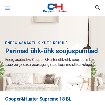
ENERGIASÄÄSTLIK KÜTE KÕIGILE
Parimad õhk-õhk soojuspumbad
Energiasäästliku Cooperi&Hunter õhk-õhk soojuspumbad
saab paigaldada peaaegu igasse koju, mõistliku kuluga.
Cooper&Hunter Supreme 18 BL