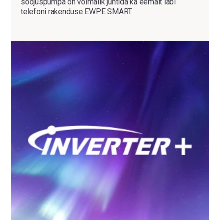
soojuspumpa on võimalik juhtida ka eemalt läbi
telefoni rakenduse EWPE SMART.