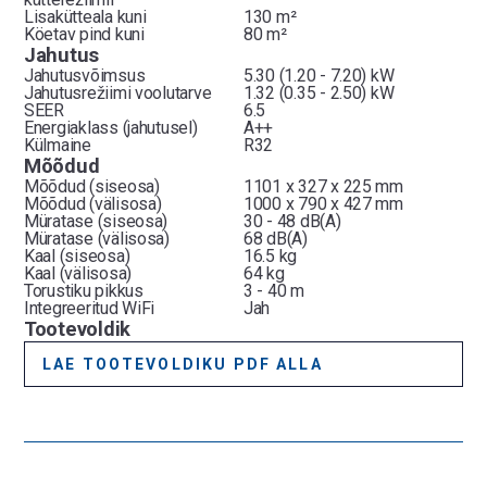
Lisakütteala kuni
130 m²
Köetav pind kuni
80 m²
Jahutus
Jahutusvõimsus
5.30 (1.20 - 7.20) kW
Jahutusrežiimi voolutarve
1.32 (0.35 - 2.50) kW
SEER
6.5
Energiaklass (jahutusel)
A++
Külmaine
R32
Mõõdud
Mõõdud (siseosa)
1101 x 327 x 225 mm
Mõõdud (välisosa)
1000 x 790 x 427 mm
Müratase (siseosa)
30 - 48 dB(A)
Müratase (välisosa)
68 dB(A)
Kaal (siseosa)
16.5 kg
Kaal (välisosa)
64 kg
Torustiku pikkus
3 - 40 m
Integreeritud WiFi
Jah
Tootevoldik
LAE TOOTEVOLDIKU PDF ALLA