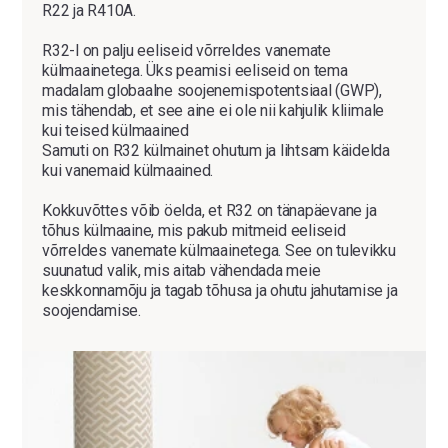
R22 ja R410A.
R32-l on palju eeliseid võrreldes vanemate
külmaainetega. Üks peamisi eeliseid on tema
madalam globaalne soojenemispotentsiaal (GWP),
mis tähendab, et see aine ei ole nii kahjulik kliimale
kui teised külmaained
Samuti on R32 külmainet ohutum ja lihtsam käidelda
kui vanemaid külmaained.
Kokkuvõttes võib öelda, et R32 on tänapäevane ja
tõhus külmaaine, mis pakub mitmeid eeliseid
võrreldes vanemate külmaainetega. See on tulevikku
suunatud valik, mis aitab vähendada meie
keskkonnamõju ja tagab tõhusa ja ohutu jahutamise ja
soojendamise.