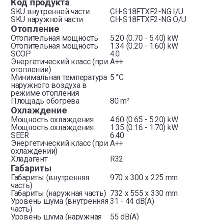
Код продукта
SKU внутренней части
CH-S18FTXF2-NG I/U
SKU наружной части
CH-S18FTXF2-NG O/U
Отопление
Отопительная мощность
5.20 (0.70 - 5.40) kW
Отопительная мощность
1.34 (0.20 - 1.60) kW
SCOP
4.0
Энергетический класс (при
A++
отоплении)
Минимальная температура
5 °C
наружного воздуха в
режиме отопления
Площадь обогрева
80 m²
Охлаждение
Мощность охлаждения
4.60 (0.65 - 5.20) kW
Мощность охлаждения
1.35 (0.16 - 1.70) kW
SEER
6.40
Энергетический класс (при
A++
охлаждении)
Хладагент
R32
Габариты
Габариты (внутренняя
970 x 300 x 225 mm
часть)
Габариты (наружная часть)
732 x 555 x 330 mm
Уровень шума (внутренняя
31 - 44 dB(A)
часть)
Уровень шума (наружная
55 dB(A)