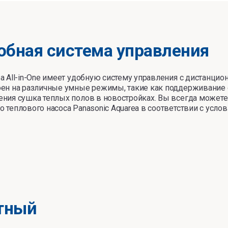
обная система управления
ea All-in-One имеет удобную систему управления с дистанц
оен на различные умные режимы, такие как поддерживание 
ения
с
ушка теплых полов в новостройках. Вы всегда может
о теплового насоса Panasonic Aquarea в соответствии с усло
тный