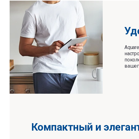
Уд
Aquar
настр
покол
вашег
Компактный и элеган