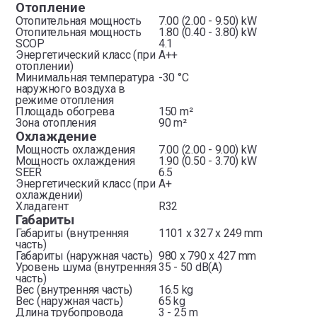
Отопление
Отопительная мощность
7.00 (2.00 - 9.50) kW
Отопительная мощность
1.80 (0.40 - 3.80) kW
SCOP
4.1
Энергетический класс (при
A++
отоплении)
Минимальная температура
-30 °C
наружного воздуха в
режиме отопления
Площадь обогрева
150 m²
Зона отопления
90 m²
Охлаждение
Мощность охлаждения
7.00 (2.00 - 9.00) kW
Мощность охлаждения
1.90 (0.50 - 3.70) kW
SEER
6.5
Энергетический класс (при
A+
охлаждении)
Хладагент
R32
Габариты
Габариты (внутренняя
1101 x 327 x 249 mm
часть)
Габариты (наружная часть)
980 x 790 x 427 mm
Уровень шума (внутренняя
35 - 50 dB(A)
часть)
Вес (внутренняя часть)
16.5 kg
Вес (наружная часть)
65 kg
Длина трубопровода
3 - 25 m