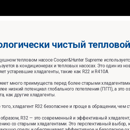
ологически чистый тепловой
душном тепловом насосе Cooper&Hunter Supreme используетс
ьзуется в кондиционерах и тепловых насосах. Это один из н
ет устаревшие хладагенты, такие как R22 и R410A.
меет много преимуществ перед более старыми хладагентами
лее низкий потенциал глобального потепления (ПГП), а это оз
а, как другие хладагенты.
 того, хладагент R32 безопаснее и проще в обращении, чем 
 образом, R32 — это современный и эффективный хладаген
ению со старыми хладагентами. Это перспективный выбор, к
ающую среду и обеспечивает эффективное и безопасное ох