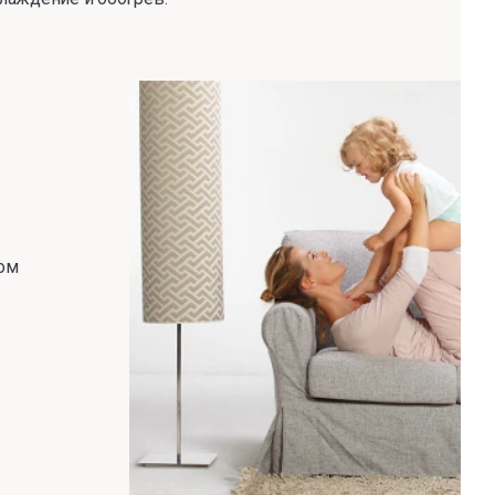
-
ром