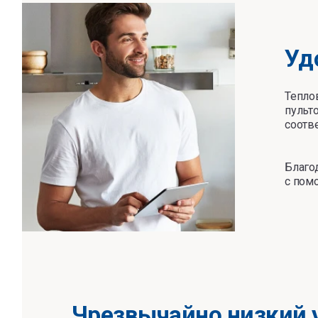
Уд
Теплов
пульт
соотв
Благо
с пом
Чрезвычайно низкий 