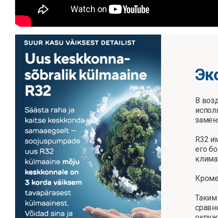
Эк
В воз
испол
заменя
R32 и
его бо
климат
Кроме
Таким
сравн
окруж