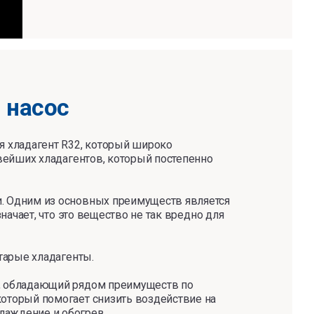
 насос
я хладагент R32, который широко
овейших хладагентов, который постепенно
. Одним из основных преимуществ является
начает, что это вещество не так вредно для
старые хладагенты.
т, обладающий рядом преимуществ по
оторый помогает снизить воздействие на
лаждение и обогрев.