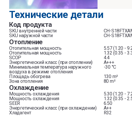
Технические детали
Код продукта
SKU внутренней части
CH-S18FTXA
SKU наружной части
CH-S18FTXA
Отопление
Отопительная мощность
5.57 (1.20 - 9
Отопительная мощность
1.32 (0.35 - 3
SCOP
4.4
Энергетический класс (при отоплении)
A+++
Минимальная температура наружного
-30 °C
воздуха в режиме отопления
Площадь обогрева
130 m²
Зона отопления
80 m²
Охлаждение
Мощность охлаждения
5.30 (1.20 - 7
Мощность охлаждения
1.32 (0.35 - 2
SEER
6.50
Энергетический класс (при охлаждении)
A++
Хладагент
R32