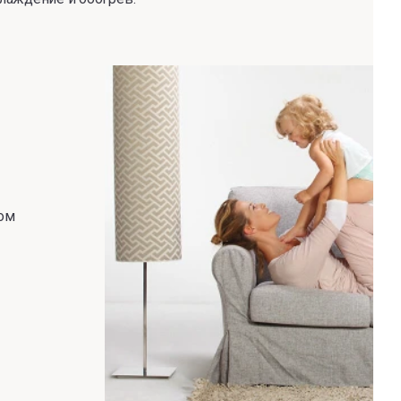
-
ром