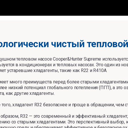
ологически чистый тепловой
душном тепловом насосе Cooper&Hunter Supreme используетс
ьзуется в кондиционерах и тепловых насосах. Это один из н
ет устаревшие хладагенты, такие как R22 и R410A.
меет много преимуществ перед более старыми хладагентами
лее низкий потенциал глобального потепления (ПГП), а это оз
а, как другие хладагенты.
 того, хладагент R32 безопаснее и проще в обращении, чем 
 образом, R32 — это современный и эффективный хладаген
ению со старыми хладагентами. Это перспективный выбор, к
ающую среду и обеспечивает эффективное и безопасное ох