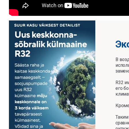
Эк
В воз
испол
заменя
R32 и
его бо
климат
Кроме
Таким
сравн
окруж