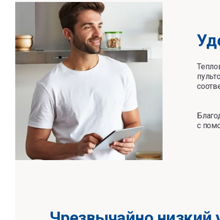
Уд
Теплов
пульт
соотв
Благо
с пом
Чрезвычайно низкий 