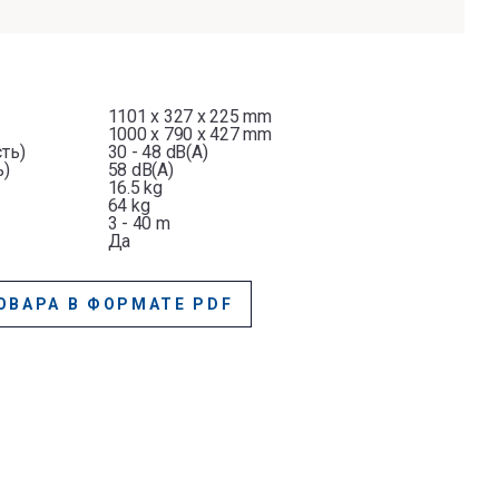
1101 x 327 x 225 mm
1000 x 790 x 427 mm
ть)
30 - 48 dB(A)
ь)
58 dB(A)
16.5 kg
64 kg
3 - 40 m
Да
ОВАРА В ФОРМАТЕ PDF