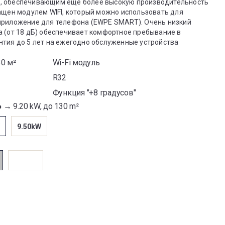
, обеспечивающим еще более высокую производительность
ащен модулем WIFI, который можно использовать для
приложение для телефона (EWPE SMART). Очень низкий
а (от 18 дБ) обеспечивает комфортное пребывание в
нтия до 5 лет на ежегодно обслуженные устройства
0 м²
Wi-Fi модуль
R32
Функция "+8 градусов"
Ь →
9.20 kW, до 130 m²
9.50kW