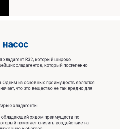
 насос
я хладагент R32, который широко
овейших хладагентов, который постепенно
. Одним из основных преимуществ является
начает, что это вещество не так вредно для
старые хладагенты.
т, обладающий рядом преимуществ по
оторый помогает снизить воздействие на
лаждение и обогрев.