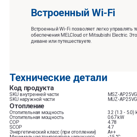
Встроенный Wi-Fi
Встроенный Wi-Fi позволяет легко управлять
обеспечения MELCloud от Mitsubishi Electric. 
диване или путешествуете.
Технические детали
Код продукта
SKU внутренней части
MSZ-AP25V
SKU наружной части
MUZ-AP25V
Отопление
Отопительная мощность
3.2 (1.3 - 5.0)
Отопительная мощность
0.67 kW
COP
4.78
SCOP
4.7
Энергетический класс (при отоплении)
A++
Минимальная температура наружного
-15 °C