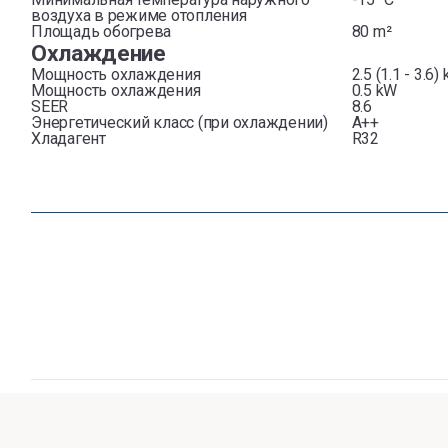
воздуха в режиме отопления
Площадь обогрева
80 m²
Охлаждение
Мощность охлаждения
2.5 (1.1 - 3.6)
Мощность охлаждения
0.5 kW
SEER
8.6
Энергетический класс (при охлаждении)
A++
Хладагент
R32
Copyright ©2026 Bestair Estonia OÜ. Все права защищены.