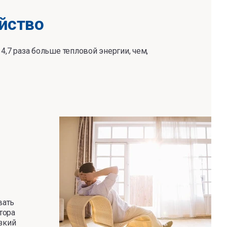
йство
,7 раза больше тепловой энергии, чем,
вать
тора
зкий