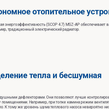
ономное отопительное устро
ая энергоэффективность (SCOP 4.7) MSZ-AP обеспечивает в 4
мер, традиционный электрический радиатор.
еление тепла и бесшумная
ушными дефлекторами. Они позволяют лучше контролиро
 помещениями. Например, при топке камина режим вентиля
о. К тому же уровень шума теплового насоса невероятно ни