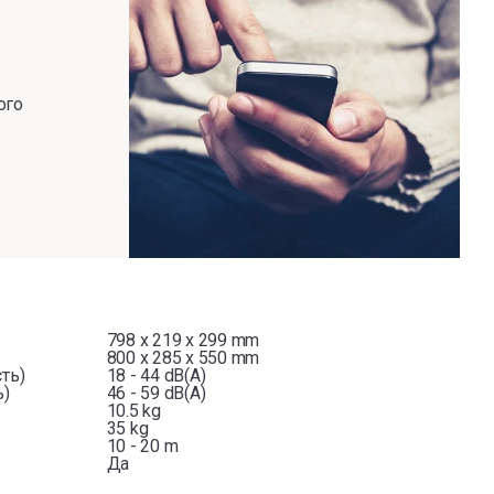
ого
798 x 219 x 299 mm
800 x 285 x 550 mm
ть)
18 - 44 dB(A)
ь)
46 - 59 dB(A)
10.5 kg
35 kg
10 - 20 m
Да