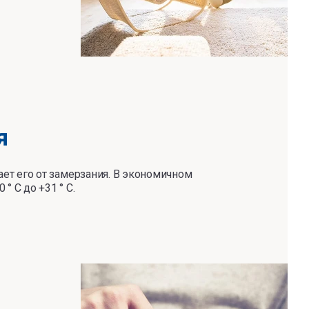
я
ает его от замерзания. В экономичном
 C до +31 ° C.