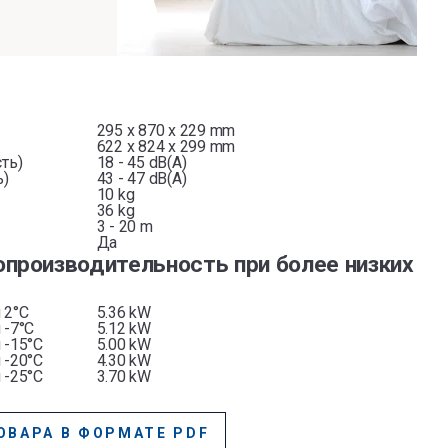
295 x 870 x 229 mm
622 x 824 x 299 mm
ть)
18 - 45 dB(A)
ь)
43 - 47 dB(A)
10 kg
36 kg
3 - 20 m
Да
опроизводительность при более низких
 2°С
5.36 kW
 -7°C
5.12 kW
 -15°C
5.00 kW
 -20°C
4.30 kW
 -25°C
3.70 kW
ОВАРА В ФОРМАТЕ PDF