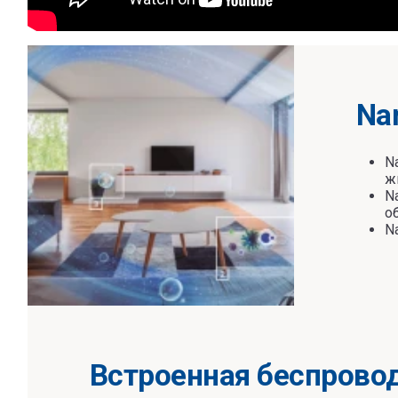
Na
N
ж
N
о
N
Встроенная беспровод