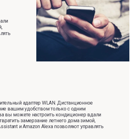
дали
,
влять
лнительный адаптер WLAN. Дистанционное
ние вашим удобством только с одним
ва вы можете настроить кондиционер вдали
твратить замерзание летнего дома зимой,
ssistant и Amazon Alexa позволяют управлять