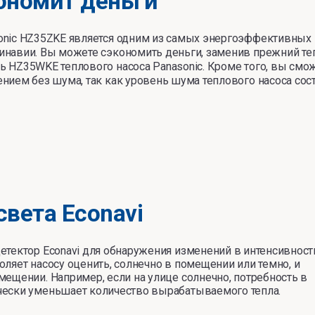
ономит деньги
onic HZ35ZKE является одним из самых энергоэффективных
инавии. Вы можете сэкономить деньги, заменив прежний теп
ь HZ35WKE теплового насоса Panasonic. Кроме того, вы см
ением без шума, так как уровень шума теплового насоса сос
света Econavi
етектор Econavi для обнаружения изменений в интенсивност
оляет насосу оценить, солнечно в помещении или темно, и
мещении. Например, если на улице солнечно, потребность в
чески уменьшает количество вырабатываемого тепла.