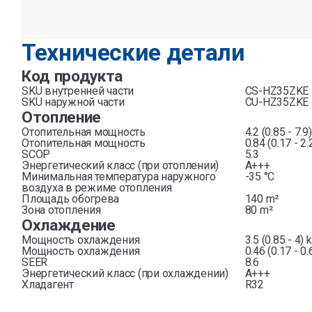
Технические детали
Код продукта
SKU внутренней части
CS-HZ35ZKE
SKU наружной части
CU-HZ35ZKE
Отопление
Отопительная мощность
4.2 (0.85 - 7.9
Отопительная мощность
0.84 (0.17 - 2
SCOP
5.3
Энергетический класс (при отоплении)
A+++
Минимальная температура наружного
-35 °C
воздуха в режиме отопления
Площадь обогрева
140 m²
Зона отопления
80 m²
Охлаждение
Мощность охлаждения
3.5 (0.85 - 4)
Мощность охлаждения
0.46 (0.17 - 0
SEER
8.6
Энергетический класс (при охлаждении)
A+++
Хладагент
R32