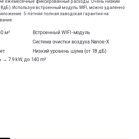
ие ежемесячные фиксированные расходы. Очень низкий
8дБ). Используя встроенный модуль WIFI, можно удаленно
иложение. 5-летняя полная заводская гарантия на
вание.
0 м²
Встроенный WIFI-модуль
Система очистки воздуха Nanoe-X
лет
Низкий уровень шума (от 18 дБ)
Ь →
7.9 kW, до 140 m²