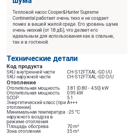
шума
Тепловой насос Cooper&Hunter Supreme
Continental работает очень тихо и не создает
помех в вашей жилой среде. Его уровень шума
очень низкий (от 18 дБ), что делает его
идеальным для использования как в спальне,
так и в гостиной.
Технические детали
Код продукта
SKU внутренней части
CH-S12FTXAL-GD I/U
SKU наружной части
CH-S12FTXAL-GD O/U
Отопление
Отопительная мощность
3.81 (0.80 - 4.50) kW
Отопительная мощность
0.95 kW
SCOP
5.1
Энергетический класс (при
A+++
отоплении)
Минимальная температура
-25 °C
наружного воздуха в
режиме отопления
Площадь обогрева
70 m²
Зона отопления
35 m²