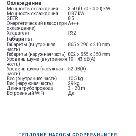
Охлаждение
Мощность охлаждения
3.50 (0.70 - 4.00) kW
Мощность охлаждения
0.87 kW
SEER
8.5
Энергетический класс (при
A+++
охлаждении)
Хладагент
R32
Габариты
Габариты (внутренняя
865 х 290 х 210 mm
часть)
Габариты (наружная часть)
802 x 555 х 350 mm
Уровень шума (внутренняя
19 - 43 dB(A)
часть)
Уровень шума (наружная
52 dB(A)
часть)
Вес (внутренняя часть)
10.5 kg
Вес (наружная часть)
29 kg
Длина трубопровода
3 - 20 m
Встроенный WiFi
Да
ТЕПЛОВЫЕ НАСОСЫ COOPER&HUNTER