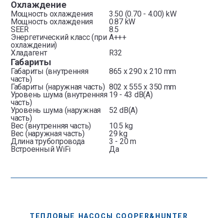
Охлаждение
Мощность охлаждения
3.50 (0.70 - 4.00) kW
Мощность охлаждения
0.87 kW
SEER
8.5
Энергетический класс (при
A+++
охлаждении)
Хладагент
R32
Габариты
Габариты (внутренняя
865 х 290 х 210 mm
часть)
Габариты (наружная часть)
802 x 555 х 350 mm
Уровень шума (внутренняя
19 - 43 dB(A)
часть)
Уровень шума (наружная
52 dB(A)
часть)
Вес (внутренняя часть)
10.5 kg
Вес (наружная часть)
29 kg
Длина трубопровода
3 - 20 m
Встроенный WiFi
Да
ТЕПЛОВЫЕ НАСОСЫ COOPER&HUNTER