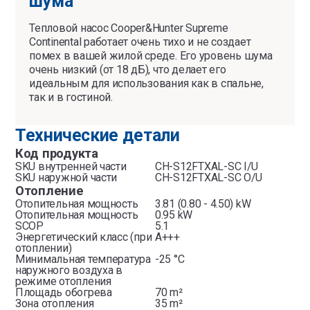
шума
Тепловой насос Cooper&Hunter Supreme
Continental работает очень тихо и не создает
помех в вашей жилой среде. Его уровень шума
очень низкий (от 18 дБ), что делает его
идеальным для использования как в спальне,
так и в гостиной.
Технические детали
Код продукта
SKU внутренней части
CH-S12FTXAL-SC I/U
SKU наружной части
CH-S12FTXAL-SC O/U
Отопление
Отопительная мощность
3.81 (0.80 - 4.50) kW
Отопительная мощность
0.95 kW
SCOP
5.1
Энергетический класс (при
A+++
отоплении)
Минимальная температура
-25 °C
наружного воздуха в
режиме отопления
Площадь обогрева
70 m²
Зона отопления
35 m²