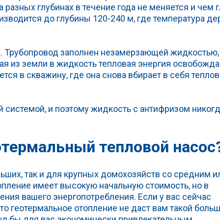
 разных глубинах в течение года не меняется и чем 
изводится до глубины 120-240 м, где температура д
у. Трубопровод заполнен незамерзающей жидкостью,
ая из земли в жидкость тепловая энергия освобожда
ся в скважину, где она снова вбирает в себя тепло
 системой, и поэтому жидкость с антифризом никогд
еотермальный тепловой насос
ьших, так и для крупных домохозяйств со средним и
пление имеет высокую начальную стоимость, но в
ния вашего энергопотребления. Если у вас сейчас
то геотермальное отопление не даст вам такой боль
ыл бы для вас экономически привлекательным.