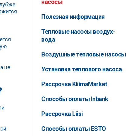
насосы
глубже
ержится
Полезная информация
Тепловые насосы воздух-
вода
ется.
вую
Воздушные тепловые насосы
а не
Установка теплового насоса
Рассрочка KliimaMarket
?
Способы оплаты Inbank
ли
Рассрочка Liisi
Способы оплаты ESTO
шой