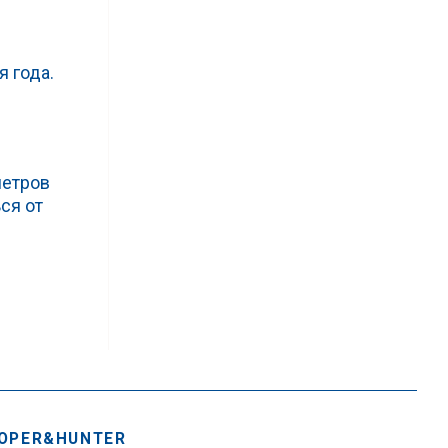
 года.
метров
ся от
OPER&HUNTER