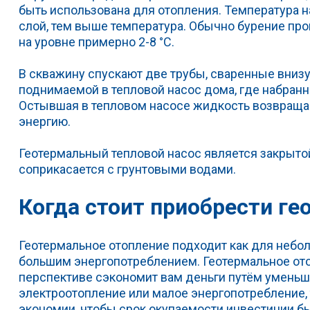
быть использована для отопления. Температура на
слой, тем выше температура. Обычно бурение про
на уровне примерно 2-8 °C.
В скважину спускают две трубы, сваренные вниз
поднимаемой в тепловой насос дома, где набранн
Остывшая в тепловом насосе жидкость возвращает
энергию.
Геотермальный тепловой насос является закрытой
соприкасается с грунтовыми водами.
Когда стоит приобрести г
Геотермальное отопление подходит как для небол
большим энергопотреблением. Геотермальное ото
перспективе сэкономит вам деньги путём уменьше
электроотопление или малое энергопотребление, 
экономии, чтобы срок окупаемости инвестиции б